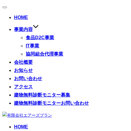
ナ
ビ
HOME
ゲ
ー
事業内容
シ
ョ
食品D2C事業
ン
IT事業
切
り
協同組合代理事業
替
え
会社概要
お知らせ
お問い合わせ
アクセス
建物無料診断モニター募集
建物無料診断モニターお問い合わせ
コ
ン
HOME
テ