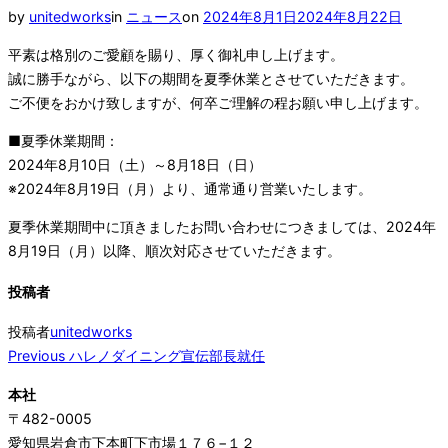
と
投
by
unitedworks
in
ニュース
on
2024年8月1日
2024年8月22日
ナ
稿
ビ
平素は格別のご愛顧を賜り、厚く御礼申し上げます。
ゲ
日:
誠に勝手ながら、以下の期間を夏季休業とさせていただきます。
ー
シ
ご不便をおかけ致しますが、何卒ご理解の程お願い申し上げます。
ョ
ン
■夏季休業期間：
を
2024年8月10日（土）～8月18日（日）
切
り
※2024年8月19日（月）より、通常通り営業いたします。
替
え
夏季休業期間中に頂きましたお問い合わせにつきましては、2024年
る
8月19日（月）以降、順次対応させていただきます。
投稿者
投稿者
unitedworks
投
Previous
Previous
ハレノダイニング宣伝部長就任
稿
本社
ナ
〒482-0005
ビ
愛知県岩倉市下本町下市場１７６−１２